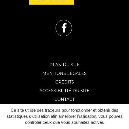
Lien
vers
le
PLAN DU SITE
MENTIONS LÉGALES
compte
CRÉDITS
Facebook
ACCESSIBILITÉ DU SITE
CONTACT
Ce site utilise des traceurs pour fonctionner et obtenir des
statistiques d'utilisation afin améliorer l'utilisation, vous pouvez
contrôler ceux que vous souhaitez activer.