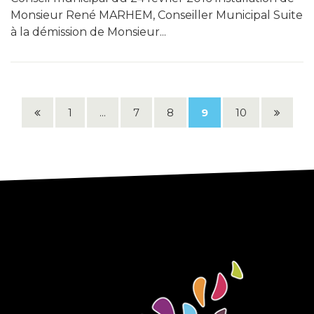
Monsieur René MARHEM, Conseiller Municipal Suite
à la démission de Monsieur...
Page
Page
1
...
7
8
9
10
précédente
suivant