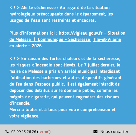
Gestion des traceurs
< ! > Alerte sécheresse :
Au regard de la situation
hydrologique préoccupante dans le département, les
usages de l’eau sont restreints et encadrés.
Plus d’informations ici :
https://vigieau.gouv.fr – Situation
de Melesse |
Communiqué – Sécheresse | Ille-et-Vilaine
en alerte – 2026
< ! >
En raison des fortes chaleurs et de la sécheresse,
les risques d’incendie sont élevés. Le 7 juillet dernier, le
maire de Melesse a pris un arrêté municipal
interdisant
l’utilisation des barbecues et autres dispositifs générant
du feu dans l’espace public
. Il est également interdit de
déposer des détritus sur le domaine public, comme les
mégots de cigarette, qui peuvent engendrer des risques
d’incendie.
Merci à toutes et à tous pour votre compréhension et
votre vigilance.
02 99 13 26 26
(
fermé
)
Nous contacter