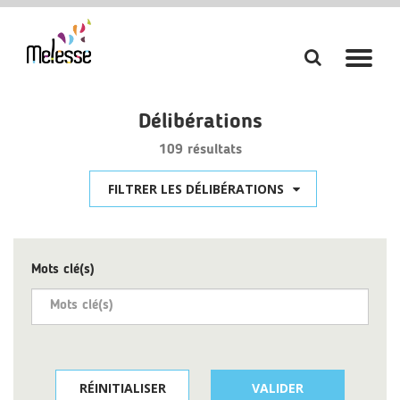
Aller
Aller
à
à
la
la
Délibérations
recherch
navi
109 résultats
FILTRER LES DÉLIBÉRATIONS
Mots clé(s)
RÉINITIALISER
VALIDER