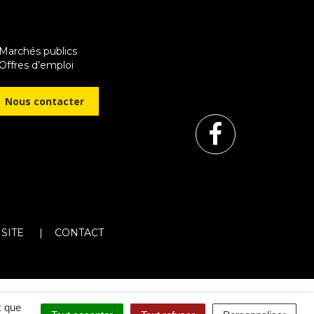
 Marchés publics
Offres d’emploi
Nous contacter
Lien
vers
le
 SITE
CONTACT
compte
Facebo
x que