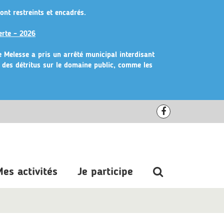
ont restreints et encadrés.
erte – 2026
de Melesse a pris un arrêté municipal
interdisant
r des détritus sur le domaine public, comme les
Lien
vers
le
compte
Recherche
es activités
Je participe
Facebook