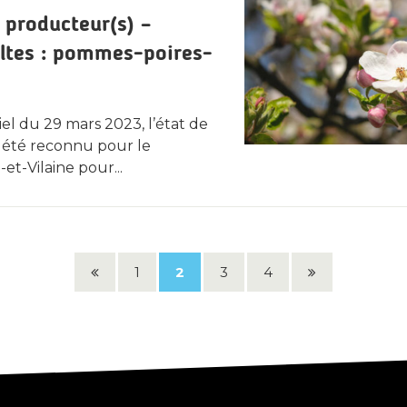
 producteur(s) –
oltes : pommes-poires-
iel du 29 mars 2023, l’état de
a été reconnu pour le
et-Vilaine pour...
Page
Page
1
2
3
4
précédente
suivante