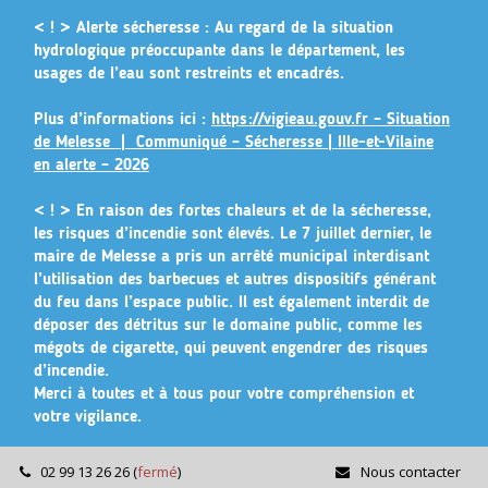
Gestion des traceurs
< ! > Alerte sécheresse :
Au regard de la situation
hydrologique préoccupante dans le département, les
usages de l’eau sont restreints et encadrés.
Plus d’informations ici :
https://vigieau.gouv.fr – Situation
de Melesse |
Communiqué – Sécheresse | Ille-et-Vilaine
en alerte – 2026
< ! >
En raison des fortes chaleurs et de la sécheresse,
les risques d’incendie sont élevés. Le 7 juillet dernier, le
maire de Melesse a pris un arrêté municipal
interdisant
l’utilisation des barbecues et autres dispositifs générant
du feu dans l’espace public
. Il est également interdit de
déposer des détritus sur le domaine public, comme les
mégots de cigarette, qui peuvent engendrer des risques
d’incendie.
Merci à toutes et à tous pour votre compréhension et
votre vigilance.
02 99 13 26 26
(
fermé
)
Nous contacter