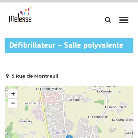
Aller
Aller
à
à
la
la
Défibrillateur – Salle polyvalente
recherch
navi
5 Rue de Montreuil
+
−