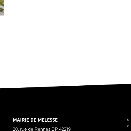
MAIRIE DE MELESSE
>
> 
20, rue de Rennes BP 42219