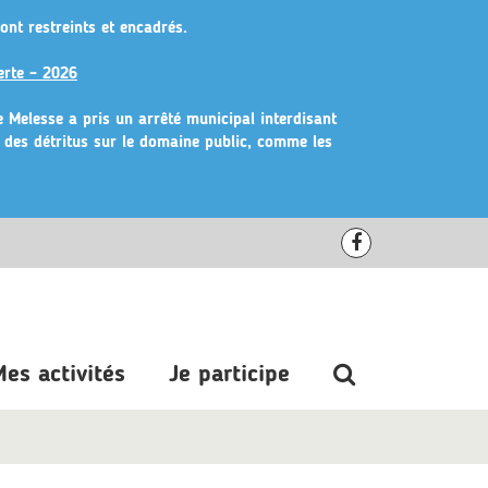
ont restreints et encadrés.
erte – 2026
de Melesse a pris un arrêté municipal
interdisant
r des détritus sur le domaine public, comme les
Lien
vers
le
compte
Recherche
es activités
Je participe
Facebook