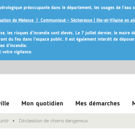
ydrologique préoccupante dans le département, les usages de l’eau s
ituation de Melesse |
Communiqué – Sécheresse | Ille-et-Vilaine en al
e, les risques d’incendie sont élevés. Le 7 juillet dernier, le maire 
érant du feu dans l’espace public
. Il est également interdit de dépose
es d’incendie.
 votre vigilance.
ille
Mon quotidien
Mes démarches
M
urité
Déclaration de chiens dangereux