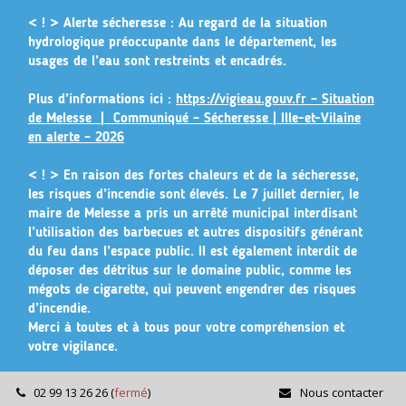
Gestion des traceurs
< ! > Alerte sécheresse :
Au regard de la situation
hydrologique préoccupante dans le département, les
usages de l’eau sont restreints et encadrés.
Plus d’informations ici :
https://vigieau.gouv.fr – Situation
de Melesse |
Communiqué – Sécheresse | Ille-et-Vilaine
en alerte – 2026
< ! >
En raison des fortes chaleurs et de la sécheresse,
les risques d’incendie sont élevés. Le 7 juillet dernier, le
maire de Melesse a pris un arrêté municipal
interdisant
l’utilisation des barbecues et autres dispositifs générant
du feu dans l’espace public
. Il est également interdit de
déposer des détritus sur le domaine public, comme les
mégots de cigarette, qui peuvent engendrer des risques
d’incendie.
Merci à toutes et à tous pour votre compréhension et
votre vigilance.
02 99 13 26 26
(
fermé
)
Nous contacter