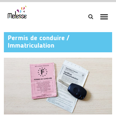
Aller
Aller
à
à
la
la
Permis de conduire /
recherch
navi
Immatriculation