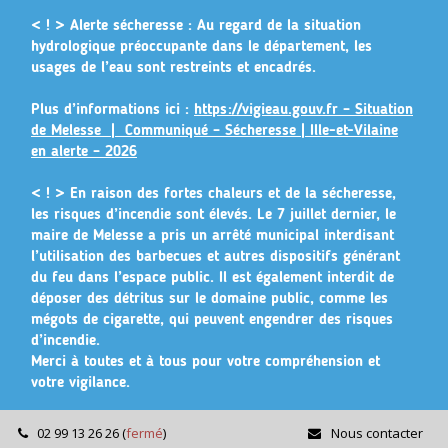
Gestion des traceurs
< ! > Alerte sécheresse :
Au regard de la situation
hydrologique préoccupante dans le département, les
usages de l’eau sont restreints et encadrés.
Plus d’informations ici :
https://vigieau.gouv.fr – Situation
de Melesse |
Communiqué – Sécheresse | Ille-et-Vilaine
en alerte – 2026
< ! >
En raison des fortes chaleurs et de la sécheresse,
les risques d’incendie sont élevés. Le 7 juillet dernier, le
maire de Melesse a pris un arrêté municipal
interdisant
l’utilisation des barbecues et autres dispositifs générant
du feu dans l’espace public
. Il est également interdit de
déposer des détritus sur le domaine public, comme les
mégots de cigarette, qui peuvent engendrer des risques
d’incendie.
Merci à toutes et à tous pour votre compréhension et
votre vigilance.
02 99 13 26 26
(
fermé
)
Nous contacter