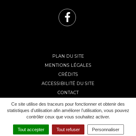
Lien
vers
le
PLAN DU SITE
MENTIONS LÉGALES
compte
CRÉDITS
Facebook
ACCESSIBILITÉ DU SITE
CONTACT
Ce site utilise des traceurs pour fonctionner et obtenir des
statistiques d'utilisation afin améliorer l'utilisation, vous pouvez
contrôler ceux que vous souhaitez activer.
Tout accepter
Tout refuser
Personnaliser