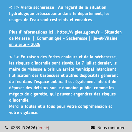
Gestion des traceurs
< ! > Alerte sécheresse :
Au regard de la situation
hydrologique préoccupante dans le département, les
usages de l’eau sont restreints et encadrés.
Plus d’informations ici :
https://vigieau.gouv.fr – Situation
de Melesse |
Communiqué – Sécheresse | Ille-et-Vilaine
en alerte – 2026
< ! >
En raison des fortes chaleurs et de la sécheresse,
les risques d’incendie sont élevés. Le 7 juillet dernier, le
maire de Melesse a pris un arrêté municipal
interdisant
l’utilisation des barbecues et autres dispositifs générant
du feu dans l’espace public
. Il est également interdit de
déposer des détritus sur le domaine public, comme les
mégots de cigarette, qui peuvent engendrer des risques
d’incendie.
Merci à toutes et à tous pour votre compréhension et
votre vigilance.
02 99 13 26 26
(
fermé
)
Nous contacter