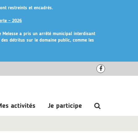
ont restreints et encadrés.
erte – 2026
de Melesse a pris un arrêté municipal
interdisant
r des détritus sur le domaine public, comme les
Lien
vers
le
compte
Recherche
es activités
Je participe
Facebook