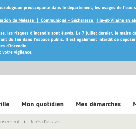
ydrologique préoccupante dans le département, les usages de l’eau s
ituation de Melesse |
Communiqué – Sécheresse | Ille-et-Vilaine en al
e, les risques d’incendie sont élevés. Le 7 juillet dernier, le maire 
érant du feu dans l’espace public
. Il est également interdit de dépose
es d’incendie.
 votre vigilance.
ille
Mon quotidien
Mes démarches
M
censement
Jurés d’assises