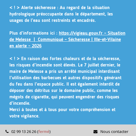
Gestion des traceurs
< ! > Alerte sécheresse :
Au regard de la situation
hydrologique préoccupante dans le département, les
usages de l’eau sont restreints et encadrés.
Plus d’informations ici :
https://vigieau.gouv.fr – Situation
de Melesse |
Communiqué – Sécheresse | Ille-et-Vilaine
en alerte – 2026
< ! >
En raison des fortes chaleurs et de la sécheresse,
les risques d’incendie sont élevés. Le 7 juillet dernier, le
maire de Melesse a pris un arrêté municipal
interdisant
l’utilisation des barbecues et autres dispositifs générant
du feu dans l’espace public
. Il est également interdit de
déposer des détritus sur le domaine public, comme les
mégots de cigarette, qui peuvent engendrer des risques
d’incendie.
Merci à toutes et à tous pour votre compréhension et
votre vigilance.
02 99 13 26 26
(
fermé
)
Nous contacter