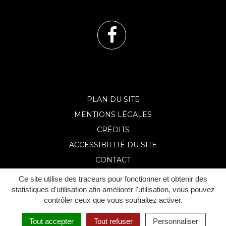
Lien
vers
le
PLAN DU SITE
MENTIONS LÉGALES
compte
CRÉDITS
Facebook
ACCESSIBILITÉ DU SITE
CONTACT
Ce site utilise des traceurs pour fonctionner et obtenir des
statistiques d'utilisation afin améliorer l'utilisation, vous pouvez
contrôler ceux que vous souhaitez activer.
Tout accepter
Tout refuser
Personnaliser