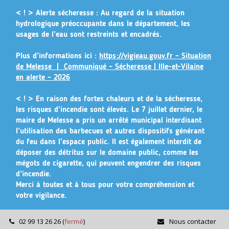
Gestion des traceurs
< ! > Alerte sécheresse :
Au regard de la situation
hydrologique préoccupante dans le département, les
usages de l’eau sont restreints et encadrés.
Plus d’informations ici :
https://vigieau.gouv.fr – Situation
de Melesse |
Communiqué – Sécheresse | Ille-et-Vilaine
en alerte – 2026
< ! >
En raison des fortes chaleurs et de la sécheresse,
les risques d’incendie sont élevés. Le 7 juillet dernier, le
maire de Melesse a pris un arrêté municipal
interdisant
l’utilisation des barbecues et autres dispositifs générant
du feu dans l’espace public
. Il est également interdit de
déposer des détritus sur le domaine public, comme les
mégots de cigarette, qui peuvent engendrer des risques
d’incendie.
Merci à toutes et à tous pour votre compréhension et
votre vigilance.
02 99 13 26 26
(
fermé
)
Nous contacter