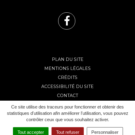
Lien
vers
le
PLAN DU SITE
MENTIONS LÉGALES
compte
CRÉDITS
Facebook
ACCESSIBILITÉ DU SITE
CONTACT
Ce site utilise des traceurs pour fonctionner et obtenir des
statistiques d'utilisation afin améliorer l'utilisation, vous pouvez
contrôler ceux que vous souhaitez activer.
Tout accepter
Tout refuser
Personnaliser