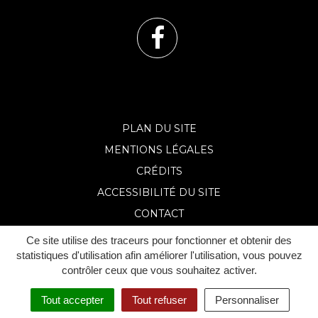
Lien
vers
le
PLAN DU SITE
MENTIONS LÉGALES
compte
CRÉDITS
Facebook
ACCESSIBILITÉ DU SITE
CONTACT
Ce site utilise des traceurs pour fonctionner et obtenir des
statistiques d'utilisation afin améliorer l'utilisation, vous pouvez
contrôler ceux que vous souhaitez activer.
Tout accepter
Tout refuser
Personnaliser