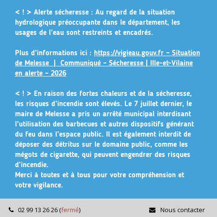
Gestion des traceurs
< ! > Alerte sécheresse :
Au regard de la situation
hydrologique préoccupante dans le département, les
usages de l’eau sont restreints et encadrés.
Plus d’informations ici :
https://vigieau.gouv.fr – Situation
de Melesse |
Communiqué – Sécheresse | Ille-et-Vilaine
en alerte – 2026
< ! >
En raison des fortes chaleurs et de la sécheresse,
les risques d’incendie sont élevés. Le 7 juillet dernier, le
maire de Melesse a pris un arrêté municipal
interdisant
l’utilisation des barbecues et autres dispositifs générant
du feu dans l’espace public
. Il est également interdit de
déposer des détritus sur le domaine public, comme les
mégots de cigarette, qui peuvent engendrer des risques
d’incendie.
Merci à toutes et à tous pour votre compréhension et
votre vigilance.
02 99 13 26 26
(
fermé
)
Nous contacter