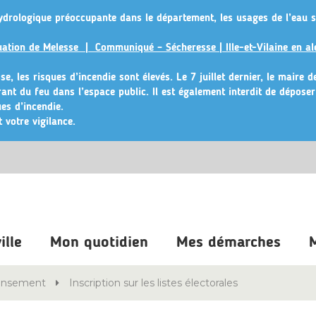
ydrologique préoccupante dans le département, les usages de l’eau s
ituation de Melesse |
Communiqué – Sécheresse | Ille-et-Vilaine en al
e, les risques d’incendie sont élevés. Le 7 juillet dernier, le maire 
érant du feu dans l’espace public
. Il est également interdit de dépose
es d’incendie.
 votre vigilance.
ille
Mon quotidien
Mes démarches
M
censement
Inscription sur les listes électorales