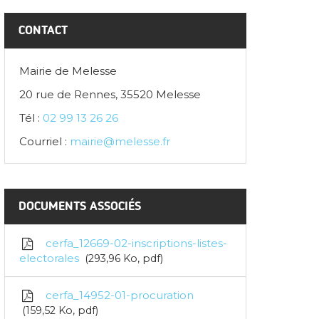
CONTACT
Mairie de Melesse
20 rue de Rennes, 35520 Melesse
Tél :
02 99 13 26 26
Courriel :
mairie@melesse.fr
DOCUMENTS ASSOCIÉS
cerfa_12669-02-inscriptions-listes-
electorales
293,96
Ko
, pdf
cerfa_14952-01-procuration
159,52
Ko
, pdf