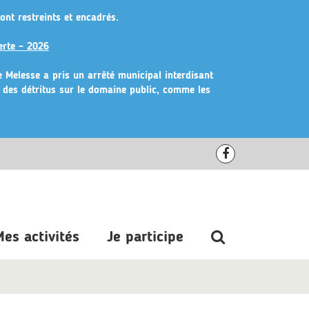
ont restreints et encadrés.
erte – 2026
de Melesse a pris un arrêté municipal
interdisant
r des détritus sur le domaine public, comme les
Lien
vers
le
compte
Recherche
es activités
Je participe
Facebook