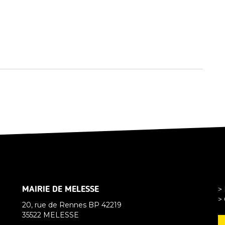
MAIRIE DE MELESSE
>
> 
20, rue de Rennes BP 42219
35522 MELESSE