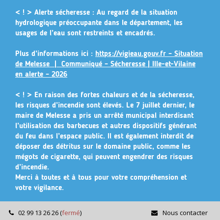
Gestion des traceurs
< ! > Alerte sécheresse :
Au regard de la situation
hydrologique préoccupante dans le département, les
usages de l’eau sont restreints et encadrés.
Plus d’informations ici :
https://vigieau.gouv.fr – Situation
de Melesse |
Communiqué – Sécheresse | Ille-et-Vilaine
en alerte – 2026
< ! >
En raison des fortes chaleurs et de la sécheresse,
les risques d’incendie sont élevés. Le 7 juillet dernier, le
maire de Melesse a pris un arrêté municipal
interdisant
l’utilisation des barbecues et autres dispositifs générant
du feu dans l’espace public
. Il est également interdit de
déposer des détritus sur le domaine public, comme les
mégots de cigarette, qui peuvent engendrer des risques
d’incendie.
Merci à toutes et à tous pour votre compréhension et
votre vigilance.
02 99 13 26 26
(
fermé
)
Nous contacter