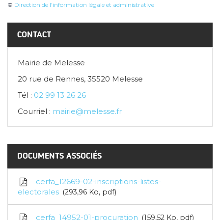
©
Direction de l'information légale et administrative
CONTACT
Mairie de Melesse
20 rue de Rennes, 35520 Melesse
Tél :
02 99 13 26 26
Courriel :
mairie@melesse.fr
DOCUMENTS ASSOCIÉS
cerfa_12669-02-inscriptions-listes-
electorales
293,96
Ko
, pdf
cerfa_14952-01-procuration
159,52
Ko
, pdf