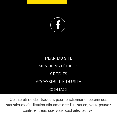
Lien
vers
le
PLAN DU SITE
MENTIONS LÉGALES
compte
CRÉDITS
Facebook
ACCESSIBILITÉ DU SITE
CONTACT
Ce site utilise des traceurs pour fonctionner et obtenir des
statistiques d'utilisation afin améliorer l'utilisation, vous pouvez
contrôler ceux que vous souhaitez activer.