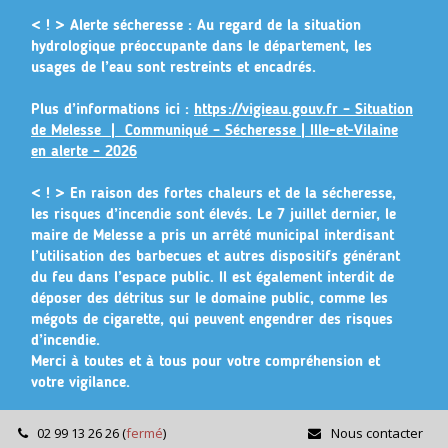
Gestion des traceurs
< ! > Alerte sécheresse :
Au regard de la situation
hydrologique préoccupante dans le département, les
usages de l’eau sont restreints et encadrés.
Plus d’informations ici :
https://vigieau.gouv.fr – Situation
de Melesse |
Communiqué – Sécheresse | Ille-et-Vilaine
en alerte – 2026
< ! >
En raison des fortes chaleurs et de la sécheresse,
les risques d’incendie sont élevés. Le 7 juillet dernier, le
maire de Melesse a pris un arrêté municipal
interdisant
l’utilisation des barbecues et autres dispositifs générant
du feu dans l’espace public
. Il est également interdit de
déposer des détritus sur le domaine public, comme les
mégots de cigarette, qui peuvent engendrer des risques
d’incendie.
Merci à toutes et à tous pour votre compréhension et
votre vigilance.
02 99 13 26 26
(
fermé
)
Nous contacter