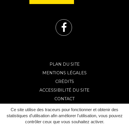
Lien
vers
le
PLAN DU SITE
MENTIONS LÉGALES
compte
CRÉDITS
Facebook
ACCESSIBILITÉ DU SITE
CONTACT
Ce site utilise des traceurs pour fonctionner et obtenir des
statistiques d'utilisation afin améliorer l'utilisation, vous pouvez
contrôler ceux que vous souhaitez activer.