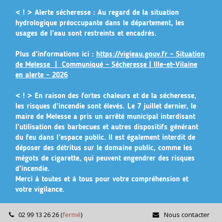
Gestion des traceurs
< ! > Alerte sécheresse :
Au regard de la situation
hydrologique préoccupante dans le département, les
usages de l’eau sont restreints et encadrés.
Plus d’informations ici :
https://vigieau.gouv.fr – Situation
de Melesse |
Communiqué – Sécheresse | Ille-et-Vilaine
en alerte – 2026
< ! >
En raison des fortes chaleurs et de la sécheresse,
les risques d’incendie sont élevés. Le 7 juillet dernier, le
maire de Melesse a pris un arrêté municipal
interdisant
l’utilisation des barbecues et autres dispositifs générant
du feu dans l’espace public
. Il est également interdit de
déposer des détritus sur le domaine public, comme les
mégots de cigarette, qui peuvent engendrer des risques
d’incendie.
Merci à toutes et à tous pour votre compréhension et
votre vigilance.
02 99 13 26 26
(
fermé
)
Nous contacter