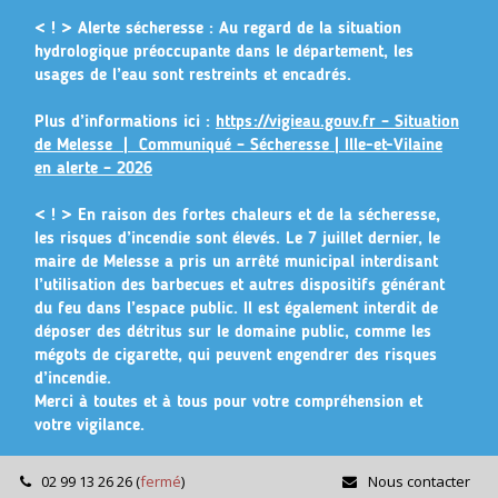
Gestion des traceurs
< ! > Alerte sécheresse :
Au regard de la situation
hydrologique préoccupante dans le département, les
usages de l’eau sont restreints et encadrés.
Plus d’informations ici :
https://vigieau.gouv.fr – Situation
de Melesse |
Communiqué – Sécheresse | Ille-et-Vilaine
en alerte – 2026
< ! >
En raison des fortes chaleurs et de la sécheresse,
les risques d’incendie sont élevés. Le 7 juillet dernier, le
maire de Melesse a pris un arrêté municipal
interdisant
l’utilisation des barbecues et autres dispositifs générant
du feu dans l’espace public
. Il est également interdit de
déposer des détritus sur le domaine public, comme les
mégots de cigarette, qui peuvent engendrer des risques
d’incendie.
Merci à toutes et à tous pour votre compréhension et
votre vigilance.
02 99 13 26 26
(
fermé
)
Nous contacter