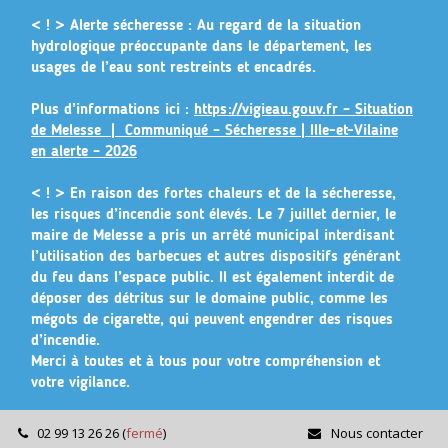
Gestion des traceurs
< ! > Alerte sécheresse :
Au regard de la situation
hydrologique préoccupante dans le département, les
usages de l’eau sont restreints et encadrés.
Plus d’informations ici :
https://vigieau.gouv.fr – Situation
de Melesse |
Communiqué – Sécheresse | Ille-et-Vilaine
en alerte – 2026
< ! >
En raison des fortes chaleurs et de la sécheresse,
les risques d’incendie sont élevés. Le 7 juillet dernier, le
maire de Melesse a pris un arrêté municipal
interdisant
l’utilisation des barbecues et autres dispositifs générant
du feu dans l’espace public
. Il est également interdit de
déposer des détritus sur le domaine public, comme les
mégots de cigarette, qui peuvent engendrer des risques
d’incendie.
Merci à toutes et à tous pour votre compréhension et
votre vigilance.
02 99 13 26 26
(
fermé
)
Nous contacter