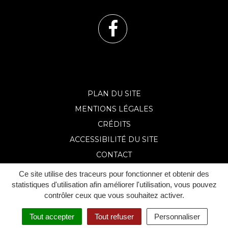
Lien
vers
le
PLAN DU SITE
MENTIONS LÉGALES
compte
CRÉDITS
Facebook
ACCESSIBILITÉ DU SITE
CONTACT
Ce site utilise des traceurs pour fonctionner et obtenir des
statistiques d'utilisation afin améliorer l'utilisation, vous pouvez
contrôler ceux que vous souhaitez activer.
Tout accepter
Tout refuser
Personnaliser