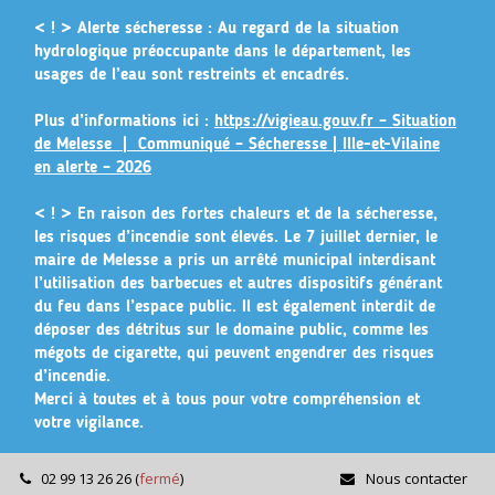
Gestion des traceurs
< ! > Alerte sécheresse :
Au regard de la situation
hydrologique préoccupante dans le département, les
usages de l’eau sont restreints et encadrés.
Plus d’informations ici :
https://vigieau.gouv.fr – Situation
de Melesse |
Communiqué – Sécheresse | Ille-et-Vilaine
en alerte – 2026
< ! >
En raison des fortes chaleurs et de la sécheresse,
les risques d’incendie sont élevés. Le 7 juillet dernier, le
maire de Melesse a pris un arrêté municipal
interdisant
l’utilisation des barbecues et autres dispositifs générant
du feu dans l’espace public
. Il est également interdit de
déposer des détritus sur le domaine public, comme les
mégots de cigarette, qui peuvent engendrer des risques
d’incendie.
Merci à toutes et à tous pour votre compréhension et
votre vigilance.
02 99 13 26 26
(
fermé
)
Nous contacter