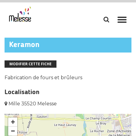
Aller
Aller
à
à
la
la
Keramon
recherch
navi
MODIFIER CETTE FICHE
Fabrication de fours et brûleurs
Localisation
Mille 35520 Melesse
+
−