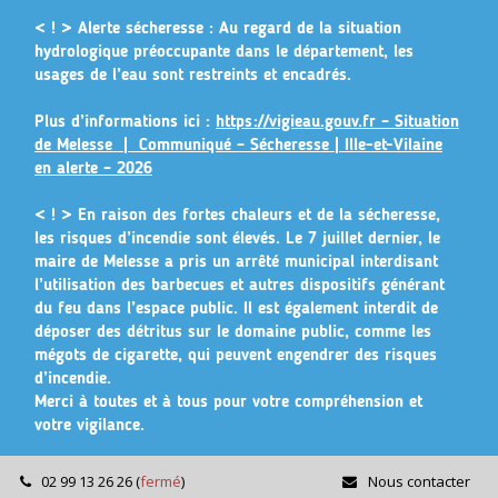
Gestion des traceurs
< ! > Alerte sécheresse :
Au regard de la situation
hydrologique préoccupante dans le département, les
usages de l’eau sont restreints et encadrés.
Plus d’informations ici :
https://vigieau.gouv.fr – Situation
de Melesse |
Communiqué – Sécheresse | Ille-et-Vilaine
en alerte – 2026
< ! >
En raison des fortes chaleurs et de la sécheresse,
les risques d’incendie sont élevés. Le 7 juillet dernier, le
maire de Melesse a pris un arrêté municipal
interdisant
l’utilisation des barbecues et autres dispositifs générant
du feu dans l’espace public
. Il est également interdit de
déposer des détritus sur le domaine public, comme les
mégots de cigarette, qui peuvent engendrer des risques
d’incendie.
Merci à toutes et à tous pour votre compréhension et
votre vigilance.
02 99 13 26 26
(
fermé
)
Nous contacter