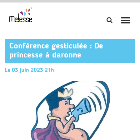
Aller
Aller
à
à
la
la
Conférence gesticulée : De
recherch
navi
princesse à daronne
Le
03
juin
2023
21h