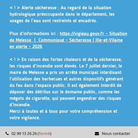
Gestion des traceurs
< ! > Alerte sécheresse :
Au regard de la situation
hydrologique préoccupante dans le département, les
usages de l’eau sont restreints et encadrés.
Plus d’informations ici :
https://vigieau.gouv.fr – Situation
de Melesse |
Communiqué – Sécheresse | Ille-et-Vilaine
en alerte – 2026
< ! >
En raison des fortes chaleurs et de la sécheresse,
les risques d’incendie sont élevés. Le 7 juillet dernier, le
maire de Melesse a pris un arrêté municipal
interdisant
l’utilisation des barbecues et autres dispositifs générant
du feu dans l’espace public
. Il est également interdit de
déposer des détritus sur le domaine public, comme les
mégots de cigarette, qui peuvent engendrer des risques
d’incendie.
Merci à toutes et à tous pour votre compréhension et
votre vigilance.
02 99 13 26 26
(
fermé
)
Nous contacter