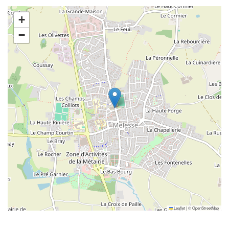
+
−
Leaflet
|
©
OpenStreetMap