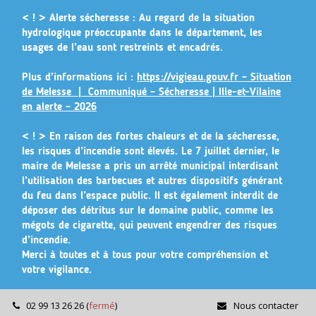
Gestion des traceurs
< ! > Alerte sécheresse :
Au regard de la situation
hydrologique préoccupante dans le département, les
usages de l’eau sont restreints et encadrés.
Plus d’informations ici :
https://vigieau.gouv.fr – Situation
de Melesse |
Communiqué – Sécheresse | Ille-et-Vilaine
en alerte – 2026
< ! >
En raison des fortes chaleurs et de la sécheresse,
les risques d’incendie sont élevés. Le 7 juillet dernier, le
maire de Melesse a pris un arrêté municipal
interdisant
l’utilisation des barbecues et autres dispositifs générant
du feu dans l’espace public
. Il est également interdit de
déposer des détritus sur le domaine public, comme les
mégots de cigarette, qui peuvent engendrer des risques
d’incendie.
Merci à toutes et à tous pour votre compréhension et
votre vigilance.
02 99 13 26 26
(
fermé
)
Nous contacter