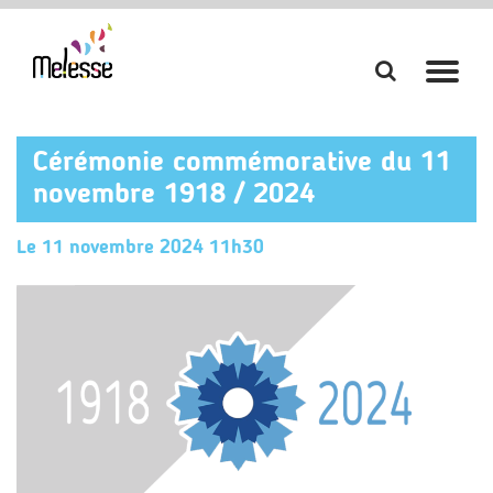
Aller
Aller
à
à
la
la
Cérémonie commémorative du 11
recherch
navi
novembre 1918 / 2024
Le
11
novembre
2024
11h30