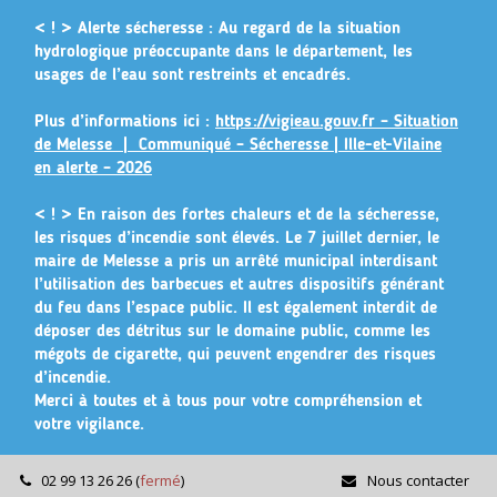
Gestion des traceurs
< ! > Alerte sécheresse :
Au regard de la situation
hydrologique préoccupante dans le département, les
usages de l’eau sont restreints et encadrés.
Plus d’informations ici :
https://vigieau.gouv.fr – Situation
de Melesse |
Communiqué – Sécheresse | Ille-et-Vilaine
en alerte – 2026
< ! >
En raison des fortes chaleurs et de la sécheresse,
les risques d’incendie sont élevés. Le 7 juillet dernier, le
maire de Melesse a pris un arrêté municipal
interdisant
l’utilisation des barbecues et autres dispositifs générant
du feu dans l’espace public
. Il est également interdit de
déposer des détritus sur le domaine public, comme les
mégots de cigarette, qui peuvent engendrer des risques
d’incendie.
Merci à toutes et à tous pour votre compréhension et
votre vigilance.
02 99 13 26 26
(
fermé
)
Nous contacter