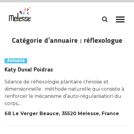
Aller
Aller
à
à
la
la
Catégorie d'annuaire :
réflexologue
recherch
navi
Annuaire
Katy Duval Poidras
Séance de réflexologie plantaire chinoise et
dimensionnelle : méthode naturelle qui consiste à
renforcer le mécanisme d’auto-régularisation du
corps,...
68 Le Verger Beauce, 35520 Melesse, France