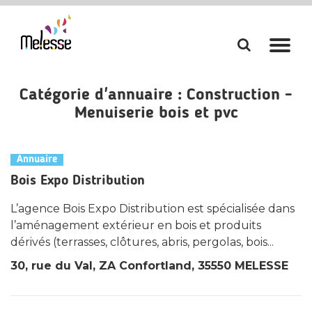
Aller
Aller
à
à
la
la
Catégorie d'annuaire :
Construction -
recherch
navi
Menuiserie bois et pvc
Annuaire
Bois Expo Distribution
L’agence Bois Expo Distribution est spécialisée dans
l’aménagement extérieur en bois et produits
dérivés (terrasses, clôtures, abris, pergolas, bois...
30, rue du Val, ZA Confortland, 35550 MELESSE