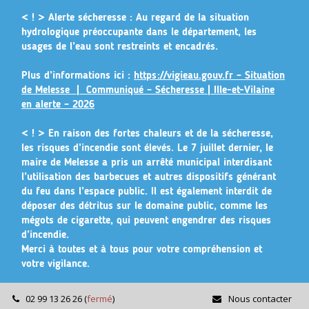
Gestion des traceurs
< ! > Alerte sécheresse :
Au regard de la situation
hydrologique préoccupante dans le département, les
usages de l’eau sont restreints et encadrés.
Plus d’informations ici :
https://vigieau.gouv.fr – Situation
de Melesse |
Communiqué – Sécheresse | Ille-et-Vilaine
en alerte – 2026
< ! >
En raison des fortes chaleurs et de la sécheresse,
les risques d’incendie sont élevés. Le 7 juillet dernier, le
maire de Melesse a pris un arrêté municipal
interdisant
l’utilisation des barbecues et autres dispositifs générant
du feu dans l’espace public
. Il est également interdit de
déposer des détritus sur le domaine public, comme les
mégots de cigarette, qui peuvent engendrer des risques
d’incendie.
Merci à toutes et à tous pour votre compréhension et
votre vigilance.
02 99 13 26 26
(
fermé
)
Nous contacter