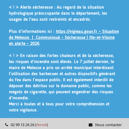
Gestion des traceurs
< ! > Alerte sécheresse :
Au regard de la situation
hydrologique préoccupante dans le département, les
usages de l’eau sont restreints et encadrés.
Plus d’informations ici :
https://vigieau.gouv.fr – Situation
de Melesse |
Communiqué – Sécheresse | Ille-et-Vilaine
en alerte – 2026
< ! >
En raison des fortes chaleurs et de la sécheresse,
les risques d’incendie sont élevés. Le 7 juillet dernier, le
maire de Melesse a pris un arrêté municipal
interdisant
l’utilisation des barbecues et autres dispositifs générant
du feu dans l’espace public
. Il est également interdit de
déposer des détritus sur le domaine public, comme les
mégots de cigarette, qui peuvent engendrer des risques
d’incendie.
Merci à toutes et à tous pour votre compréhension et
votre vigilance.
02 99 13 26 26
(
fermé
)
Nous contacter