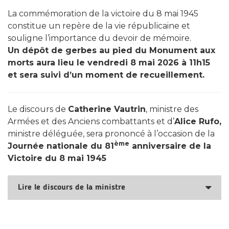
La comm
é
moration de la victoire du 8 mai 1945
constitue un rep
è
re de la vie r
é
publicaine
et
souligne l’importance du devoir de mémoire.
Un d
é
p
ô
t de gerbes au pied du Monument aux
morts aura lieu le vendredi 8 mai 2026 à
11h15
et sera suivi d’un moment de recueillement.
Le discours de
Catherine Vautrin
, ministre des
Armées et des Anciens combattants et d’
Alice Rufo,
ministre déléguée, sera prononcé à l’occasion de la
ème
Journée nationale du 81
anniversaire de la
Victoire du 8 mai 1945
Lire le discours de la ministre